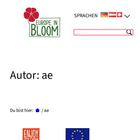
Zum
Inhalt
SPRACHEN
springen
Suchen
Autor:
ae
Du bist hier:
/
ae