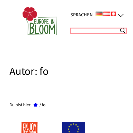
Zum
Inhalt
SPRACHEN
springen
Suchen
Autor:
fo
Du bist hier:
/
fo