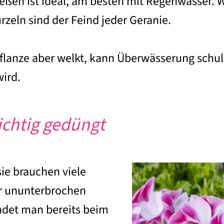
ßen ist ideal, am besten mit Regenwasser. W
zeln sind der Feind jeder Geranie.
Pflanze aber welkt, kann Überwässerung schu
wird.
richtig gedüngt
ie brauchen viele
r ununterbrochen
ndet man bereits beim