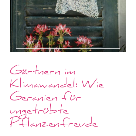
Gärtnern im
Klimawandel: Wie
Geranien für
ungetrübte
Pflanzenfreude