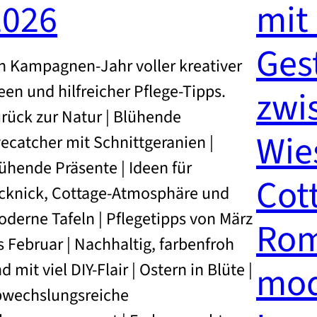
2026
mit
Ges
n Kampagnen-Jahr voller kreativer
een und hilfreicher Pflege-Tipps.
zwi
rück zur Natur | Blühende
Wies
ecatcher mit Schnittgeranien |
ühende Präsente | Ideen für
Cot
cknick, Cottage-Atmosphäre und
derne Tafeln | Pflegetipps von März
Rom
s Februar | Nachhaltig, farbenfroh
d mit viel DIY-Flair | Ostern in Blüte |
mo
wechslungsreiche