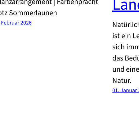
Lan
lanzarrangement | Farbenpracht
otz Sommerlaunen
. Februar 2026
Natürlich
ist ein L
sich imm
das Bedü
und eine
Natur.
01. Januar