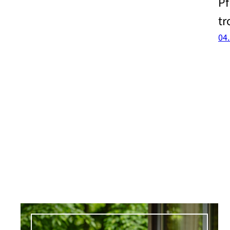
Pf
tr
04