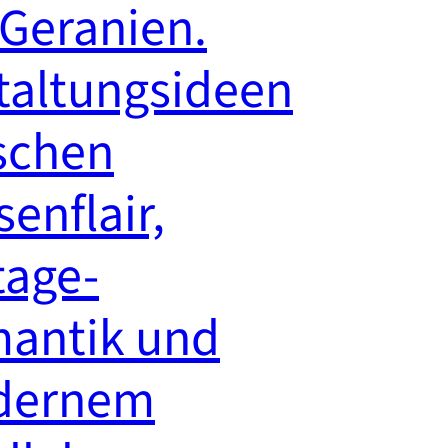
 Geranien.
taltungsideen
schen
enflair,
tage-
antik und
dernem