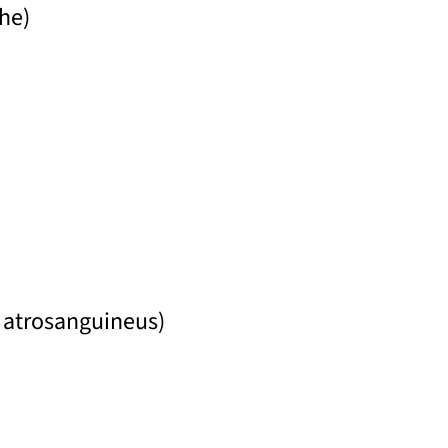
che)
 atrosanguineus)