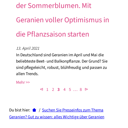
der Sommerblumen. Mit
Geranien voller Optimismus in
die Pflanzsaison starten
13. April 2021
In Deutschland sind Geranien im April und Mai die
beliebteste Beet- und Balkonpflanze. Der Grund? Sie
sind pflegeleicht, robust, blühfreudig und passen zu
allen Trends.
Mehr
…
⊲
⊳
1
2
3
4
5
8
Du bist hier:
/
Suchen Sie Presseinfos zum Thema
Geranien?
Gut zu wissen: alles Wichtige über Geranien