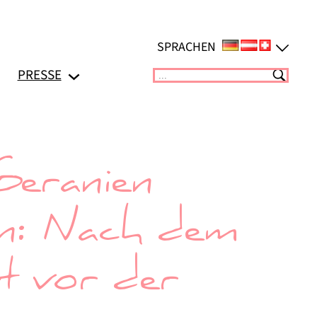
SPRACHEN
PRESSE
Suchen
eranien
n: Nach dem
st vor der