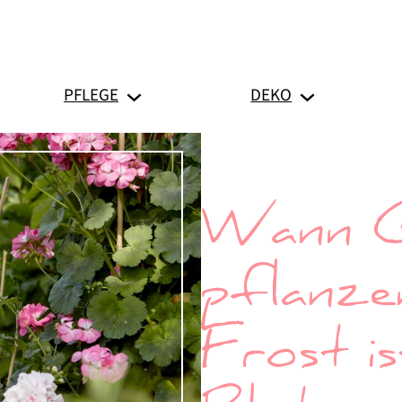
PFLEGE
DEKO
Wann G
pflanze
Frost i