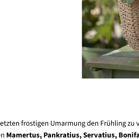
r letzten frostigen Umarmung den Frühling z
en
Mamertus, Pankratius, Servatius, Bonifa