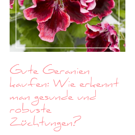
Gute Geranien
kaufen: Wie erkennt
man gesunde und
robuste
Züchtungen?